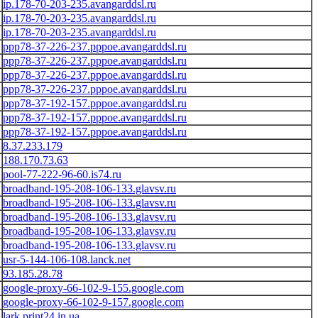
ip.178-70-203-235.avangarddsl.ru
ip.178-70-203-235.avangarddsl.ru
ip.178-70-203-235.avangarddsl.ru
ppp78-37-226-237.pppoe.avangarddsl.ru
ppp78-37-226-237.pppoe.avangarddsl.ru
ppp78-37-226-237.pppoe.avangarddsl.ru
ppp78-37-226-237.pppoe.avangarddsl.ru
ppp78-37-192-157.pppoe.avangarddsl.ru
ppp78-37-192-157.pppoe.avangarddsl.ru
ppp78-37-192-157.pppoe.avangarddsl.ru
8.37.233.179
188.170.73.63
pool-77-222-96-60.is74.ru
broadband-195-208-106-133.glavsv.ru
broadband-195-208-106-133.glavsv.ru
broadband-195-208-106-133.glavsv.ru
broadband-195-208-106-133.glavsv.ru
broadband-195-208-106-133.glavsv.ru
usr-5-144-106-108.lanck.net
93.185.28.78
google-proxy-66-102-9-155.google.com
google-proxy-66-102-9-157.google.com
lark.print24.in.ua