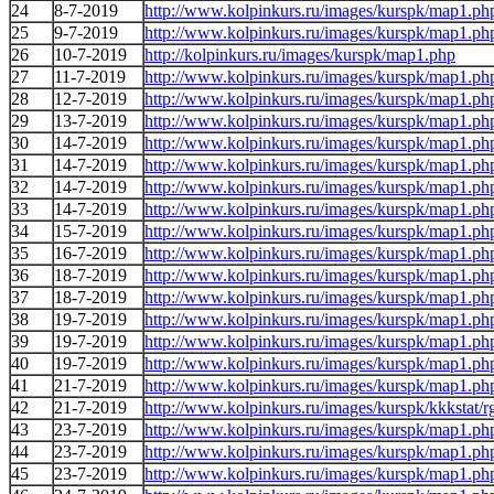
24
8-7-2019
http://www.kolpinkurs.ru/images/kurspk/map1.ph
25
9-7-2019
http://www.kolpinkurs.ru/images/kurspk/map1.ph
26
10-7-2019
http://kolpinkurs.ru/images/kurspk/map1.php
27
11-7-2019
http://www.kolpinkurs.ru/images/kurspk/map1.ph
28
12-7-2019
http://www.kolpinkurs.ru/images/kurspk/map1.ph
29
13-7-2019
http://www.kolpinkurs.ru/images/kurspk/map1.ph
30
14-7-2019
http://www.kolpinkurs.ru/images/kurspk/map1.ph
31
14-7-2019
http://www.kolpinkurs.ru/images/kurspk/map1.ph
32
14-7-2019
http://www.kolpinkurs.ru/images/kurspk/map1.ph
33
14-7-2019
http://www.kolpinkurs.ru/images/kurspk/map1.ph
34
15-7-2019
http://www.kolpinkurs.ru/images/kurspk/map1.ph
35
16-7-2019
http://www.kolpinkurs.ru/images/kurspk/map1.ph
36
18-7-2019
http://www.kolpinkurs.ru/images/kurspk/map1.ph
37
18-7-2019
http://www.kolpinkurs.ru/images/kurspk/map1.ph
38
19-7-2019
http://www.kolpinkurs.ru/images/kurspk/map1.ph
39
19-7-2019
http://www.kolpinkurs.ru/images/kurspk/map1.ph
40
19-7-2019
http://www.kolpinkurs.ru/images/kurspk/map1.ph
41
21-7-2019
http://www.kolpinkurs.ru/images/kurspk/map1.ph
42
21-7-2019
http://www.kolpinkurs.ru/images/kurspk/kkkstat/rg
43
23-7-2019
http://www.kolpinkurs.ru/images/kurspk/map1.ph
44
23-7-2019
http://www.kolpinkurs.ru/images/kurspk/map1.ph
45
23-7-2019
http://www.kolpinkurs.ru/images/kurspk/map1.ph