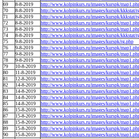
69
8-8-2019
http://www.kolpinkurs.ru/images/kurspk/map1.ph
70
8-8-2019
http://www.kolpinkurs.ru/images/kurspk/kkkstat/rg
71
8-8-2019
http://www.kolpinkurs.ru/images/kurspk/kkkstat/rg
72
8-8-2019
http://www.kolpinkurs.ru/images/kurspk/map1.ph
73
8-8-2019
http://www.kolpinkurs.ru/images/kurspk/map1.ph
74
8-8-2019
http://www.kolpinkurs.ru/images/kurspk/kkkstat/rg
75
9-8-2019
http://www.kolpinkurs.ru/images/kurspk/rg.php
76
9-8-2019
http://www.kolpinkurs.ru/images/kurspk/map1.ph
77
9-8-2019
http://www.kolpinkurs.ru/images/kurspk/map1.ph
78
9-8-2019
http://www.kolpinkurs.ru/images/kurspk/map1.ph
79
10-8-2019
http://www.kolpinkurs.ru/images/kurspk/map1.ph
80
11-8-2019
http://www.kolpinkurs.ru/images/kurspk/map1.ph
81
12-8-2019
http://www.kolpinkurs.ru/images/kurspk/map1.ph
82
14-8-2019
http://www.kolpinkurs.ru/images/kurspk/map1.ph
83
14-8-2019
http://www.kolpinkurs.ru/images/kurspk/map1.ph
84
14-8-2019
http://www.kolpinkurs.ru/images/kurspk/map1.ph
85
14-8-2019
http://www.kolpinkurs.ru/images/kurspk/map1.ph
86
15-8-2019
http://www.kolpinkurs.ru/images/kurspk/map1.ph
87
15-8-2019
http://www.kolpinkurs.ru/images/kurspk/map1.ph
88
15-8-2019
http://www.kolpinkurs.ru/images/kurspk/map1.ph
89
15-8-2019
http://www.kolpinkurs.ru/images/kurspk/map1.ph
90
15-8-2019
http://www.kolpinkurs.ru/images/kurspk/map1.ph