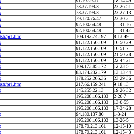
p
91.107.9.57
18-14-49
p
78.37.199.8
23-26-51
p
78.37.199.8
23-27-13
p
79.120.76.47
23-30-2
p
92.100.64.48
11-31-16
p
92.100.64.48
11-31-42
str/pr1.htm
104.192.74.197
8-13-49
p
91.122.150.109
16-50-29
p
91.122.150.109
16-51-7
p
91.122.150.109
21-50-28
p
91.122.150.109
22-44-21
p
109.173.85.172
12-23-5
p
83.174.232.179
13-13-44
p
178.252.205.36
23-29-36
str/pr1.htm
217.66.159.241
9-18-13
p
145.255.22.13
19-26-32
195.208.106.133
2-26-7
195.208.106.133
13-0-55
195.208.106.133
17-34-28
p
94.180.137.80
1-3-24
195.208.106.133
13-26-5
p
178.70.213.161
12-15-10
p
178.70.213.161
12-15-43