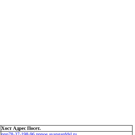
Хост Адрес Посет.
ppp78-37-198-96.pppoe.avangarddsl.ru