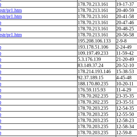
p
178.70.213.161
19-17-37
str/pr1.htm
178.70.213.161
20-40-59
str/pr1.htm
178.70.213.161
20-41-58
p
178.70.213.161
20-47-46
p
178.70.213.161
20-48-25
str/pr1.htm
178.70.213.161
20-56-58
195.208.106.133
2-9-8
p
193.178.51.106
2-24-49
p
109.197.49.233
11-59-42
p
5.3.176.139
21-20-49
p
83.149.37.24
20-52-10
p
178.214.193.146
15-38-53
p
92.37.189.15
4-45-48
p
188.170.80.235
10-20-11
p
176.59.115.93
11-4-29
p
178.70.202.235
23-35-35
p
178.70.202.235
23-35-51
p
178.70.203.235
12-54-35
p
178.70.203.235
12-55-50
p
178.70.203.235
12-58-23
p
178.70.203.235
12-58-34
p
178.70.203.235
12-59-8