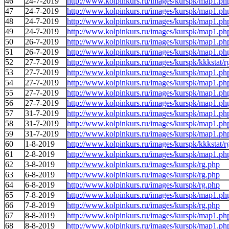
46
24-7-2019
http://www.kolpinkurs.ru/images/kurspk/map1.ph
47
24-7-2019
http://www.kolpinkurs.ru/images/kurspk/map1.ph
48
24-7-2019
http://www.kolpinkurs.ru/images/kurspk/map1.ph
49
24-7-2019
http://www.kolpinkurs.ru/images/kurspk/map1.ph
50
26-7-2019
http://www.kolpinkurs.ru/images/kurspk/map1.ph
51
26-7-2019
http://www.kolpinkurs.ru/images/kurspk/map1.ph
52
27-7-2019
http://www.kolpinkurs.ru/images/kurspk/kkkstat/rg
53
27-7-2019
http://www.kolpinkurs.ru/images/kurspk/map1.ph
54
27-7-2019
http://www.kolpinkurs.ru/images/kurspk/map1.ph
55
27-7-2019
http://www.kolpinkurs.ru/images/kurspk/map1.ph
56
27-7-2019
http://www.kolpinkurs.ru/images/kurspk/map1.ph
57
31-7-2019
http://www.kolpinkurs.ru/images/kurspk/map1.ph
58
31-7-2019
http://www.kolpinkurs.ru/images/kurspk/map1.ph
59
31-7-2019
http://www.kolpinkurs.ru/images/kurspk/map1.ph
60
1-8-2019
http://www.kolpinkurs.ru/images/kurspk/kkkstat/rg
61
2-8-2019
http://www.kolpinkurs.ru/images/kurspk/map1.ph
62
3-8-2019
http://www.kolpinkurs.ru/images/kurspk/rg.php
63
6-8-2019
http://www.kolpinkurs.ru/images/kurspk/rg.php
64
6-8-2019
http://www.kolpinkurs.ru/images/kurspk/rg.php
65
7-8-2019
http://www.kolpinkurs.ru/images/kurspk/map1.ph
66
7-8-2019
http://www.kolpinkurs.ru/images/kurspk/rg.php
67
8-8-2019
http://www.kolpinkurs.ru/images/kurspk/map1.ph
68
8-8-2019
http://www.kolpinkurs.ru/images/kurspk/map1.ph