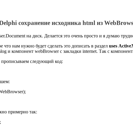
Delphi
сохранение
исходника
html
из
WebBrows
er.Document
на диск. Делается это очень
просто
и я думаю трудн
е что нам нужно будет
сделать это дописать
в раздел
uses
Active
alog
и компонент
webBrowser
с закладки
internet
. Так с компонен
ем прописываем следующий код:
шем:
WebBrowser
);
жно примерно так:
;