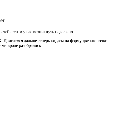
er
остей с этим у вас возникнуть недолжно.
X
.
Двигаемся дальше теперь кидаем
на форму две кнопочки
тами вроде разобрались