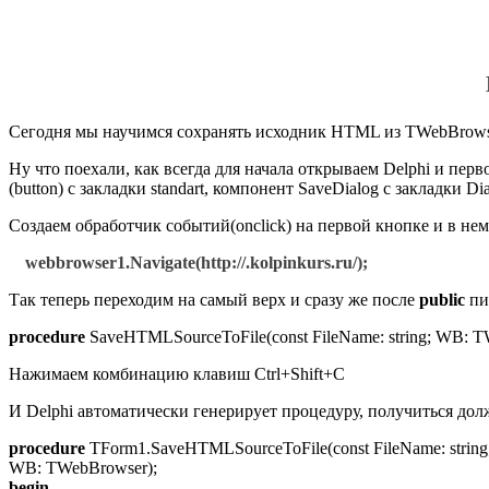
Сегодня мы научимся сохранять
исходник
HTML из
TWebBrows
Ну что поехали, как всегда для начала открываем
Delphi
и перво
(
button
) с закладки
standart
, компонент
SaveDialog
с закладки
Di
Создаем
обработчик событий(
onclick
) на первой кнопке и в н
webbrowser1.Navigate(http://.kolpinkurs.ru/);
Так теперь переходим на самый верх и сразу же после
public
пи
procedure
SaveHTMLSourceToFile
(const
FileName
: string; WB:
T
Нажимаем комбинацию клавиш
Ctrl+Shift+C
И
Delphi
автоматически генерирует процедуру, получиться дол
procedure
TForm1.SaveHTMLSourceToFile(const
FileName
: string
WB:
TWebBrowser
);
begin