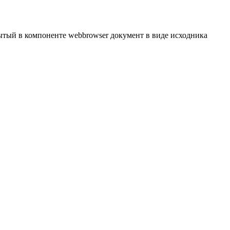
рытый в компоненте
webbrowser
документ в виде
исходника